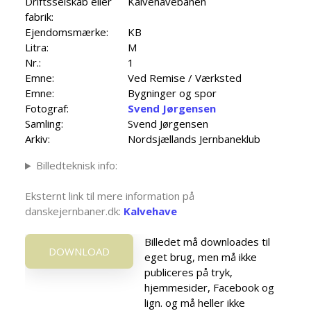
Driftsselskab eller
Kalvehavebanen
fabrik:
Ejendomsmærke:
KB
Litra:
M
Nr.:
1
Emne:
Ved Remise / Værksted
Emne:
Bygninger og spor
Fotograf:
Svend Jørgensen
Samling:
Svend Jørgensen
Arkiv:
Nordsjællands Jernbaneklub
Billedteknisk info:
Eksternt link til mere information på
danskejernbaner.dk:
Kalvehave
Billedet må downloades til
DOWNLOAD
eget brug, men må ikke
publiceres på tryk,
hjemmesider, Facebook og
lign. og må heller ikke