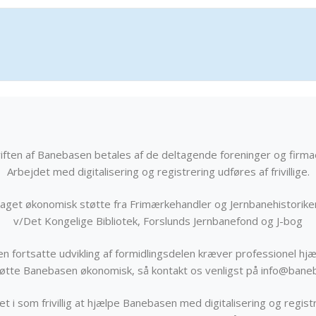
iften af Banebasen betales af de deltagende foreninger og firma
Arbejdet med digitalisering og registrering udføres af frivillige.
get økonomisk støtte fra Frimærkehandler og Jernbanehistorik
v/Det Kongelige Bibliotek, Forslunds Jernbanefond og J-bog
n fortsatte udvikling af formidlingsdelen kræver professionel hjæ
støtte Banebasen økonomisk, så kontakt os venligst på info@bane
t i som frivillig at hjælpe Banebasen med digitalisering og registr