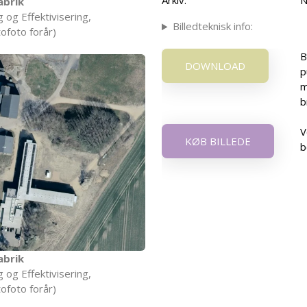
Arkiv:
N
abrik
 og Effektivisering,
Billedteknisk info:
ofoto forår)
B
DOWNLOAD
p
m
b
V
KØB BILLEDE
b
abrik
 og Effektivisering,
ofoto forår)