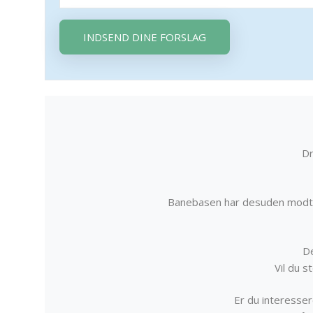
INDSEND DINE FORSLAG
Dr
Banebasen har desuden modta
De
Vil du 
Er du interessere