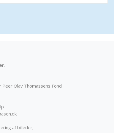
er.
er Peer Olav Thomassens Fond
lp.
basen.dk
ering af billeder,