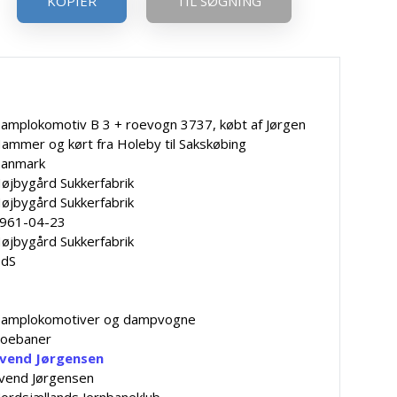
KOPIER
TIL SØGNING
amplokomotiv B 3 + roevogn 3737, købt af Jørgen
ammer og kørt fra Holeby til Sakskøbing
anmark
øjbygård Sukkerfabrik
øjbygård Sukkerfabrik
961-04-23
øjbygård Sukkerfabrik
dS
amplokomotiver og dampvogne
oebaner
vend Jørgensen
vend Jørgensen