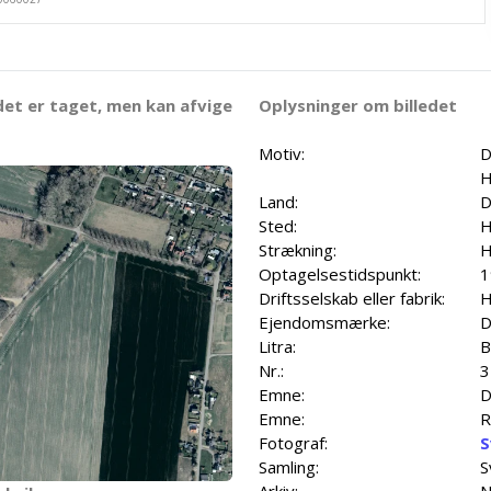
det er taget, men kan afvige
Oplysninger om billedet
Motiv:
D
H
Land:
D
Sted:
H
Strækning:
H
Optagelsestidspunkt:
1
Driftsselskab eller fabrik:
H
Ejendomsmærke:
D
Litra:
B
Nr.:
3
Emne:
D
Emne:
R
Fotograf:
S
Samling:
S