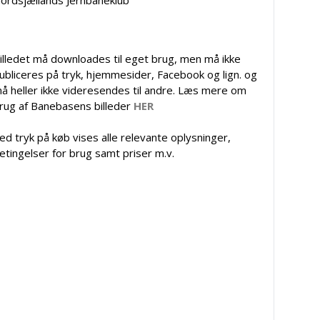
ordsjællands Jernbaneklub
illedet må downloades til eget brug, men må ikke
ubliceres på tryk, hjemmesider, Facebook og lign. og
å heller ikke videresendes til andre. Læs mere om
rug af Banebasens billeder
HER
ed tryk på køb vises alle relevante oplysninger,
etingelser for brug samt priser m.v.