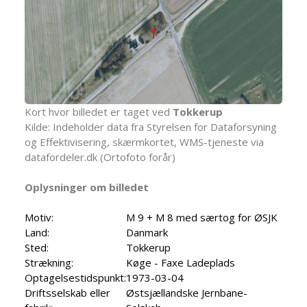
Kort hvor billedet er taget ved
Tokkerup
Kilde: Indeholder data fra Styrelsen for Dataforsyning
og Effektivisering, skærmkortet, WMS-tjeneste via
datafordeler.dk (Ortofoto forår)
Oplysninger om billedet
Motiv:
M 9 + M 8 med særtog for ØSJK
Land:
Danmark
Sted:
Tokkerup
Strækning:
Køge - Faxe Ladeplads
Optagelsestidspunkt:
1973-03-04
Driftsselskab eller
Østsjællandske Jernbane-