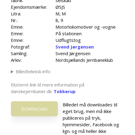
fabrik:
Selskab
Ejendomsmærke:
ØSJS
Litra:
M, M
Nr.:
8, 9
Emne:
Motorlokomotiver og -vogne
Emne:
På stationen
Emne:
Udflugtstog
Fotograf:
Svend Jørgensen
Samling:
Svend Jørgensen
Arkiv:
Nordsjællands Jernbaneklub
Billedteknisk info:
Eksternt link til mere information på
danskejernbaner.dk:
Tokkerup
Billedet må downloades til
DOWNLOAD
eget brug, men må ikke
publiceres på tryk,
hjemmesider, Facebook og
lign. og må heller ikke