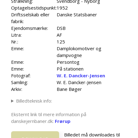
Strækning:
Svendborg - Nyborg
Optagelsestidspunkt:
1952
Driftsselskab eller
Danske Statsbaner
fabrik:
Ejendomsmærke:
DSB
Litra:
AF
Nr.:
125
Emne:
Damplokomotiver og
dampvogne
Emne:
Persontog
Emne:
På stationen
Fotograf:
W. E. Dancker-Jensen
Samling:
W. E. Dancker-Jensen
Arkiv:
Bane Bøger
Billedteknisk info:
Eksternt link til mere information på
danskejernbaner.dk:
Frørup
Billedet må downloades til