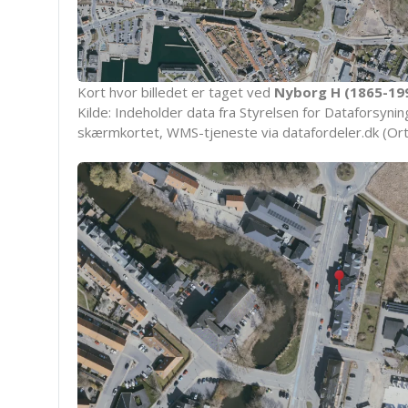
Kort hvor billedet er taget ved
Nyborg H (1865-19
Kilde: Indeholder data fra Styrelsen for Dataforsyning
skærmkortet, WMS-tjeneste via datafordeler.dk (Ort