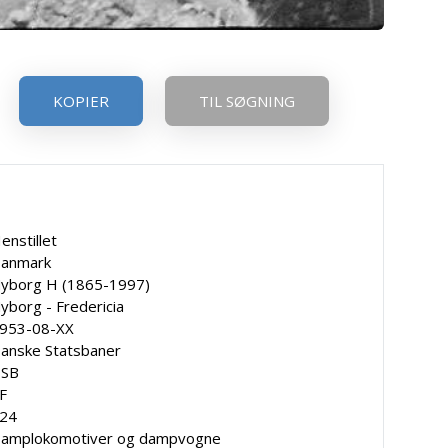
KOPIER
TIL SØGNING
enstillet
anmark
yborg H (1865-1997)
yborg - Fredericia
953-08-XX
anske Statsbaner
SB
F
24
amplokomotiver og dampvogne