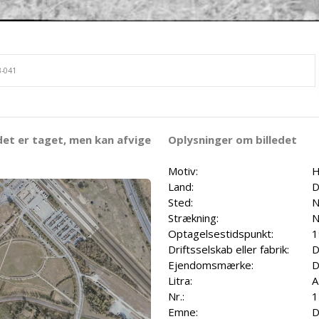
det er taget, men kan afvige
Oplysninger om billedet
Motiv:
H
Land:
D
Sted:
N
Strækning:
N
Optagelsestidspunkt:
1
Driftsselskab eller fabrik:
D
Ejendomsmærke:
D
Litra:
A
Nr.:
1
Emne:
D