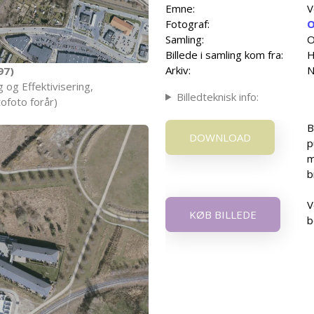
Emne:
V
Fotograf:
O
Samling:
O
Billede i samling kom fra:
H
Arkiv:
N
97)
 og Effektivisering,
Billedteknisk info:
ofoto forår)
B
DOWNLOAD
p
m
b
V
KØB BILLEDE
b