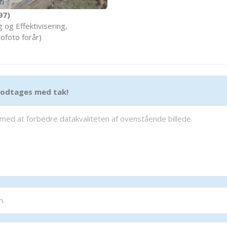
97)
 og Effektivisering,
ofoto forår)
 modtages med tak!