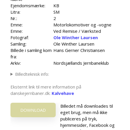
Ejendomsmærke:
KB
Litra:
SM
Nr.:
2
Emne:
Motorlokomotiver og -vogne
Emne:
Ved Remise / Værksted
Fotograf:
Ole Winther Laursen
Samling:
Ole Winther Laursen
Billede i samling kom
Hans Gerner Christiansen
fra:
Arkiv:
Nordsjællands Jernbaneklub
Billedteknisk info:
Eksternt link til mere information på
danskejernbaner.dk:
Kalvehave
Billedet må downloades til
DOWNLOAD
eget brug, men må ikke
publiceres på tryk,
hjemmesider, Facebook og