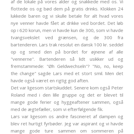
af de lokale på vores alder og snakkede med os. Vi
flottede os og bød dem på gratis drinks. Klokken 24
lukkede baren og vi skulle betale for alt hvad vores
nye venner havde fået at drikke ved bordet. Det løb
op i 620 korun, men vi havde kun de 300, som vi havde
tvangsvekslet ved grænsen, og de 300 fra
bartenderen. Lars trak resolut en dansk 100 kr. seddel
op og smed den på bordet for øjnene af alle
"vennerne". Bartenderen så lidt usikker ud og
fremstammede: "Øh Geldwechseln"? "No, no, keep
the change" sagde Lars med et stort smil. Men det
havde også været en rigtig god aften.
Det var ligesom startskuddet. Senere kom også Peter
Roland med i den lille gruppe og det er blevet til
mange gode ferier og hyggeaftener sammen, også
med de ægtefæller, som vi efterfølgende fik.
Lars var ligesom os andre fascineret af dampen og
blev ret hurtigt fyrbøder. Jeg var aspirant og vi havde
mange gode ture sammen om sommeren på