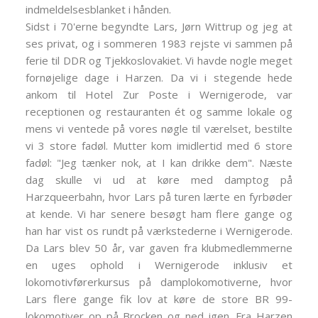
indmeldelsesblanket i hånden.
Sidst i 70'erne begyndte Lars, Jørn Wittrup og jeg at
ses privat, og i sommeren 1983 rejste vi sammen på
ferie til DDR og Tjekkoslovakiet. Vi havde nogle meget
fornøjelige dage i Harzen. Da vi i stegende hede
ankom til Hotel Zur Poste i Wernigerode, var
receptionen og restauranten ét og samme lokale og
mens vi ventede på vores nøgle til værelset, bestilte
vi 3 store fadøl. Mutter kom imidlertid med 6 store
fadøl: "Jeg tænker nok, at I kan drikke dem". Næste
dag skulle vi ud at køre med damptog på
Harzqueerbahn, hvor Lars på turen lærte en fyrbøder
at kende. Vi har senere besøgt ham flere gange og
han har vist os rundt på værkstederne i Wernigerode.
Da Lars blev 50 år, var gaven fra klubmedlemmerne
en uges ophold i Wernigerode inklusiv et
lokomotivførerkursus på damplokomotiverne, hvor
Lars flere gange fik lov at køre de store BR 99-
lokomotiver op på Brocken og ned igen. Fra Harzen