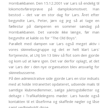
Hornbækbanen. Den 15.12.2001 var Lars så endelig til
lokomotivførerprøve på damplokomotivet. Han
bestod – det var en stor dag for Lars. Året efter
begyndte Lars, Peter, Jørn og jeg så at tage en
fællestur på damperen en sommer søndag på
Hornbækbanen. Det varede ikke længe, før man
begyndte at kalde os for "The Old Boys".
Parallelt med dampen var Lars også meget aktiv i
vores skinnebusgruppe og det er helt klart Lars'
fortjeneste, at LNJ Sm 13 blev så flot som den gjorde
og kom ud at køre igen. Det var derfor oplagt, at det
var Lars der i den nye organisation blev ansvarlig for
skinnebusserne.
På den administrative side gjorde Lars en stor indsats
med at holde Intranettet opdateret, udsende mails til
samtlige klubmedlemmer, sælge juletogsbilletter og
deltage i Trafikafdelingens møder. Lars havde også
kontakten til et låsefirma og skaffede nøgler og låse
samt vedligeholdt disse.