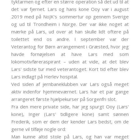
tyktarmen og efter en større operation så det ud til at
det var fjernet. Lars og hans kone Ooy var i august
2019 med på NoJK's sommertur op gennem Sverige
og ud til Trondheim i Norge. Der var ikke noget at
mærke på Lars, ud over at han skulle lidt oftere på
toilettet end os andre. I september var der
Veterantog for Børn arrangement i Græsted, hvor jeg
havde fornøjelsen at have Lars med som
lokomotivføreraspirant – uden at vide, at det blev
Lars' sidste tur med veterantoget. Kort tid efter blev
Lars indlagt på Herlev hospital.
Ved siden af jernbaneklubben var Lars også meget
aktiv indenfor hjemmeværnet. Lars har et par gange
arrangeret første hjælpekurser på Sorgenfri slot.
Fra den mere private side, har jeg spurgt Ooy (Lars'
kone), Inger (Lars' tidligere kone) samt sønnen
Frederik, som er dem der kender Lars bedst, om de
gerne vil tilføje nogle ord:
Man kunne altid stole på Lars, og han var meget