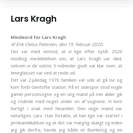
Lars Kragh
Mindeord for Lars Kragh
Af Erik Cletus Petersen, den 19. februar 2020.
Det var med vemod, at vi lige efter nytår 2020
modtog meddelelsen om, at Lars Kragh var død,
selvom vi de sidste 3 måneder godt var klar over, at
timeglasset var ved at rinde ud.
Det var 2.juledag 1970 familien var ude at gå tur og
kom forbi Gentofte station. På et sidespor stod nogle
gamle personvogne og en ung mand på min alder gik
og rodede med noget under en af vognene. Vi kom
hurtigt i snak med hinanden. Den unge mand var
naturligvis Lars. Han fortalte, at han lige var startet i
jernbaneklubben og at det var mægtig skægt og inden
jeg gik derfra, havde jeg både et Bumletog og en