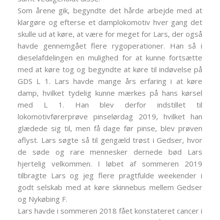
Som årene gik, begyndte det hårde arbejde med at
klargøre og efterse et damplokomotiv hver gang det
skulle ud at køre, at være for meget for Lars, der også
havde gennemgået flere rygoperationer. Han så i
dieselafdelingen en mulighed for at kunne fortsætte
med at køre tog og begyndte at køre til indøvelse på
GDS L 1. Lars havde mange års erfaring i at køre
damp, hvilket tydelig kunne mærkes på hans kørsel
med L 1. Han blev derfor indstillet til
lokomotivførerprøve pinselørdag 2019, hvilket han
glædede sig til, men få dage før pinse, blev prøven
aflyst. Lars søgte så til gengæld trøst i Gedser, hvor
de søde og rare mennesker dernede bød Lars
hjertelig velkommen. I løbet af sommeren 2019
tilbragte Lars og jeg flere pragtfulde weekender i
godt selskab med at køre skinnebus mellem Gedser
og Nykøbing F.
Lars havde i sommeren 2018 fået konstateret cancer i