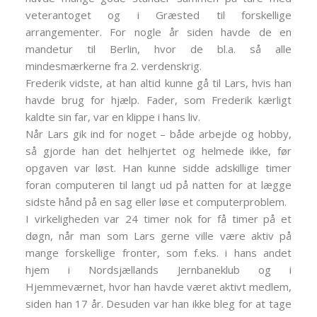
veterantoget og i Græsted til forskellige
arrangementer. For nogle år siden havde de en
mandetur til Berlin, hvor de bl.a. så alle
mindesmærkerne fra 2. verdenskrig.
Frederik vidste, at han altid kunne gå til Lars, hvis han
havde brug for hjælp. Fader, som Frederik kærligt
kaldte sin far, var en klippe i hans liv.
Når Lars gik ind for noget – både arbejde og hobby,
så gjorde han det helhjertet og helmede ikke, før
opgaven var løst. Han kunne sidde adskillige timer
foran computeren til langt ud på natten for at lægge
sidste hånd på en sag eller løse et computerproblem.
I virkeligheden var 24 timer nok for få timer på et
døgn, når man som Lars gerne ville være aktiv på
mange forskellige fronter, som f.eks. i hans andet
hjem i Nordsjællands Jernbaneklub og i
Hjemmeværnet, hvor han havde været aktivt medlem,
siden han 17 år. Desuden var han ikke bleg for at tage