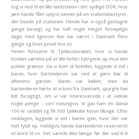
tog vi ned til en lille landstation i det sydlige DDR, hvor
Jørn havde fået oplyst navnet på en stationsbestyrer,
der boede på stationen. Hende har vi også gentagne
gange besøgt og har haft nogle meget fornøjelige
dage med ligesom hun har været i Danmark flere
gange og boet privat hos os.
Ferien fortsatte til Tjekkoslovakiet, hvor vi havde
booket værelse på et lille hotel i bjergene op mod den
polske grænse. Da vi kom til hotellet, kiggede vi ind i
baren, hvor bartenderen var ved at gøre klar til
aftenens gæster. Baren var lukket, men da
bartenderen hørte at vi kom fra Danmark, spurgte han
lidt forsigtigt, om vi var interesserede i at veksle
nogle penge – sort naturligvis. Vi gav ham en dansk
100 kr. seddel og fik 300 tjekkiske korun tilbage. Efter
middagen, kiggede vi ind i baren igen, hvor der var
helt fyldt op. Heldigvis havde bartenderen reserveret
et bord til os. Det varede ikke længe før der sad 6-8