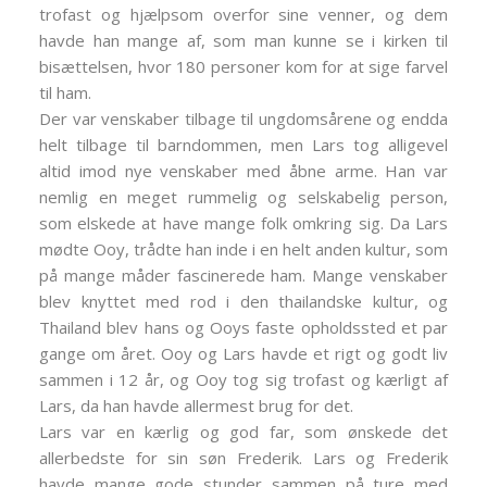
trofast og hjælpsom overfor sine venner, og dem
havde han mange af, som man kunne se i kirken til
bisættelsen, hvor 180 personer kom for at sige farvel
til ham.
Der var venskaber tilbage til ungdomsårene og endda
helt tilbage til barndommen, men Lars tog alligevel
altid imod nye venskaber med åbne arme. Han var
nemlig en meget rummelig og selskabelig person,
som elskede at have mange folk omkring sig. Da Lars
mødte Ooy, trådte han inde i en helt anden kultur, som
på mange måder fascinerede ham. Mange venskaber
blev knyttet med rod i den thailandske kultur, og
Thailand blev hans og Ooys faste opholdssted et par
gange om året. Ooy og Lars havde et rigt og godt liv
sammen i 12 år, og Ooy tog sig trofast og kærligt af
Lars, da han havde allermest brug for det.
Lars var en kærlig og god far, som ønskede det
allerbedste for sin søn Frederik. Lars og Frederik
havde mange gode stunder sammen på ture med